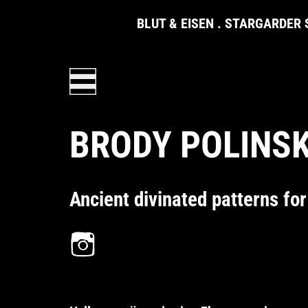
Zum Inhalt springen
BLUT & EISEN
. STARGARDER ST
BRODY POLINS
Ancient divinated patterns fo