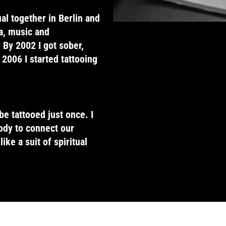
ual together in Berlin and
da, music and
 By 2002 I got sober,
 2006 I started tattooing
be tattooed just once. I
ody to connect our
ke a suit of spiritual