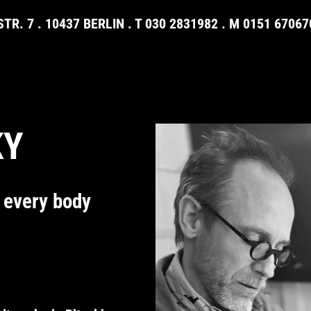
R. 7 . 10437 BERLIN . T
030 2831982
. M
0151 67067
KY
r every body