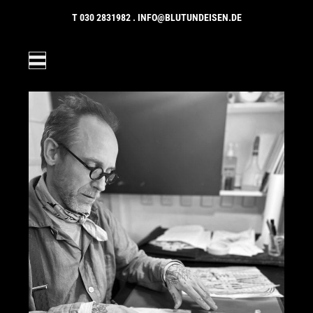
Zum Inhalt springen
T
030 2831982
.
INFO@BLUTUNDEISEN.DE